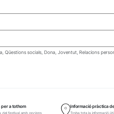
ia, Qüestions socials, Dona, Joventut, Relacions perso
 per a tothom
Informació pràctica del
 del festival amb opcions
Troba tota la informació út