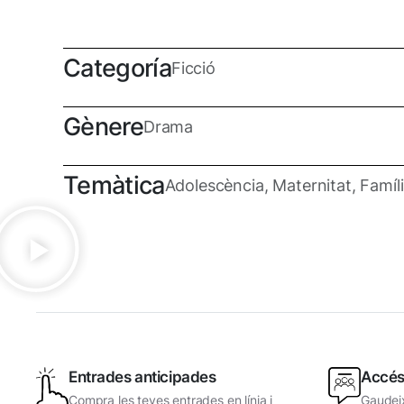
Categoría
Ficció
Gènere
Drama
Temàtica
Adolescència, Maternitat, Famíl
Entrades anticipades
Accés
Compra les teves entrades en línia i
Gaudeix