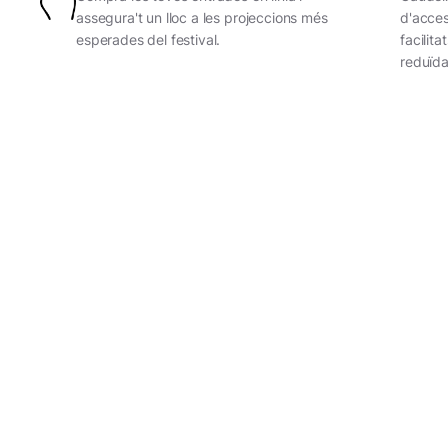
assegura't un lloc a les projeccions més
d'access
esperades del festival.
facilit
reduïda