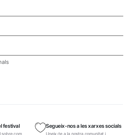
nals
 festival
Segueix-nos a les xarxes socials
il sobre com
Uneix-te a la nostra comunitat i