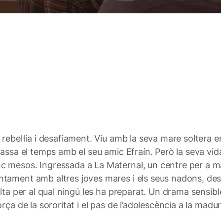
rebel·lia i desafiament. Viu amb la seva mare soltera e
passa el temps amb el seu amic Efraín. Però la seva vid
c mesos. Ingressada a La Maternal, un centre per a ma
tament amb altres joves mares i els seus nadons, desc
lta per al qual ningú les ha preparat. Un drama sensible
rça de la sororitat i el pas de l’adolescència a la madu